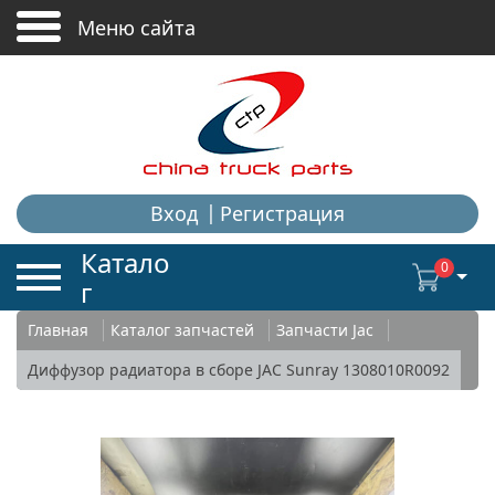
+
+
Меню сайта
Вход
Регистрация
Катало
0
г
Главная
Каталог запчастей
Запчасти Jac
Диффузор радиатора в сборе JAC Sunray 1308010R0092