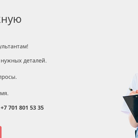
жную
ультантам!
нужных деталей.
просы.
мя.
 +7 701 801 53 35