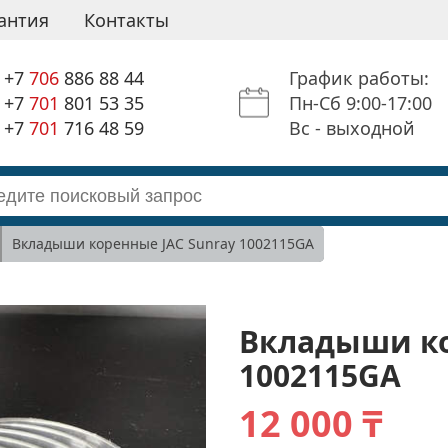
антия
Контакты
+7
706
886 88 44
График работы:
+7
701
801 53 35
Пн-Сб 9:00-17:00
+7
701
716 48 59
Вс - выходной
Вкладыши коренные JAC Sunray 1002115GA
Вкладыши ко
1002115GA
12 000 ₸